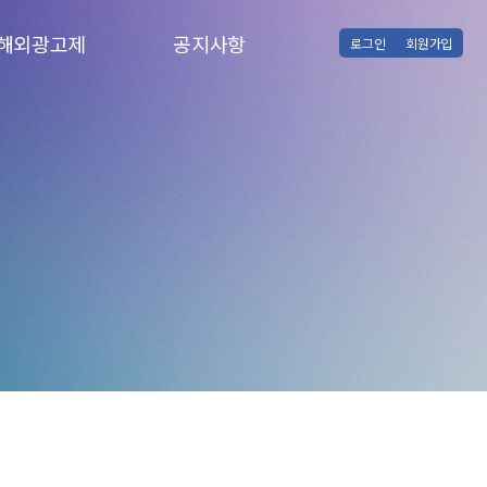
해외광고제
공지사항
로그인
회원가입
해외광고제 소식
공지사항
뉴욕페스티벌
클리오어워드
런던국제광고제
스티비어워드
스크바국제광고제
영디렉터어워드
캄판어워드