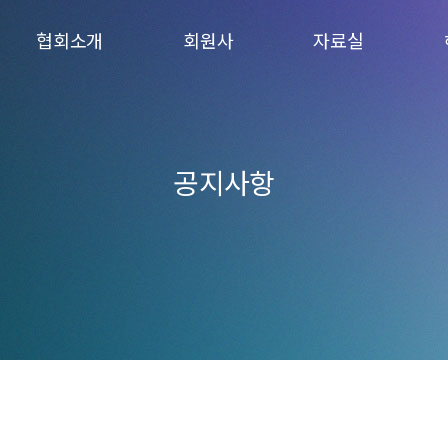
협회소개
회원사
자료실
KCU
회원사 현황
양식
이사회
회원사 가입
간행물
연혁
회원사방
공지사항
오시는 길
모