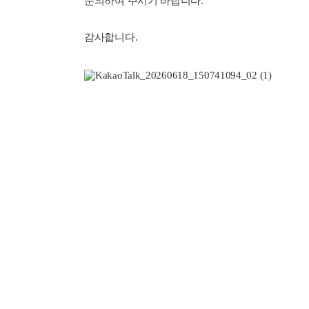
문의하여 주시기 바랍니다.
감사합니다.
< 관련 링크 >
* 법무법인 창천 /
법무법인(유한) 창천
* 매드타임즈 기사 /
KCU한국광고제작사협회-법무법인 창천
--------------------------------------------------------
(사)한국광고영상제작사협회
(Korea Commercial Film Maker Union)
URL:
http://kcu.ad.co.kr
서울시 송파구 올림픽로 35길 137 한국광고문화회관 7층