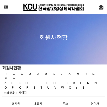
회원사현황
회원사현황
ㄱ
ㄴ
ㄷ
ㄹ
ㅁ
ㅂ
ㅅ
ㅇ
ㅈ
ㅊ
ㅋ
ㅌ
ㅍ
ㅎ
A
B
C
D
E
F
G
H
I
J
K
L
M
N
O
P
Q
R
S
T
U
V
W
X
Y
Z
Total 45건
1 페이지
회사명
대표자
주소
연락처