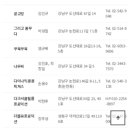
Tel. 02-542-9
임인규
강남구 도산대로 67길 14
광고방
048
Tel. 02-514-8
그리고 꿈꾸
박성철
강남구 논현로117길 7 1층
742
다
강남구 도산대로 16길13-16,
Tel. 02-6053-
염규복
꾸욱꾸욱
5층
9696
김진호, 최
Tel. 02-3443-
강남구 도산대로 34 길 5
나무씨
창일
7570
강남구 논현로146길 8-11, 5
Tel. 02-540-3
다이나믹콩콩
손용수
층(논현동)
138
픽쳐스
강남구 도산대로30길 23, 40
H.P.010-2254
다크서클필름
박현후
1호
-8897
프로덕션
성동구 아차산로17길 49 110
Tel. 02-547-5
더블유프로덕
장주성
6호
006
션