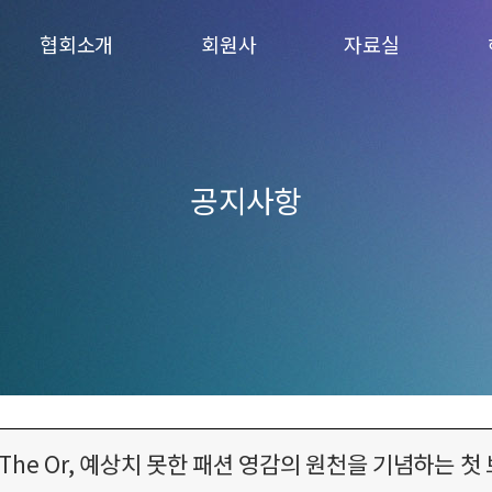
협회소개
회원사
자료실
KCU
회원사 현황
양식
이사회
회원사 가입
간행물
연혁
회원사방
공지사항
오시는 길
모
 The Or, 예상치 못한 패션 영감의 원천을 기념하는 