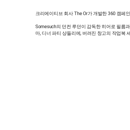
크리에이티브 회사 The Or가 개발한 360 캠페
Somesuch의 던컨 루던이 감독한 히어로 필
마, 디너 파티 샹들리에, 버려진 창고의 작업복 세
제 패션에 영감을 주는 역할을 한다.
출처 : 매드타임스(MADTimes)(
http://www.madt