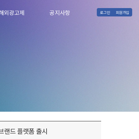
해외광고제
공지사항
로그인
회원가입
해외광고제 소식
공지사항
뉴욕페스티벌
클리오어워드
런던국제광고제
스티비어워드
스크바국제광고제
영디렉터어워드
캄판어워드
첫 브랜드 플랫폼 출시