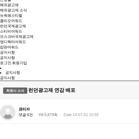
해외광고제
해외광고제 소식
뉴욕페스티벌
클리오어워드
런던국제광고제
스티비어워드
모스크바국제광고제
영디렉터어워드
캄판어워드
공지사항
공지사항
로그인
회원가입
공지사항
공지사항
런던광고제 연감 배포
회원사 소식
관리자
댓글 0건
Hit 5,879회
Date 24-07-01 15:55