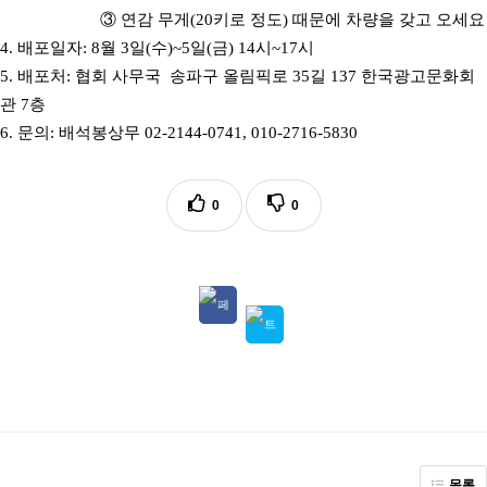
③
연감 무게
(20
키로 정도
)
때문에 차량을 갖고 오세요
4.
배포일자
: 8
월
3
일
(
수
)~5
일
(
금
) 14
시
~17
시
5.
배포처
:
협회 사무국
송파구 올림픽로
35
길
137
한국광고문화회
관
7
층
6.
문의
:
배석봉상무
02-2144-0741, 010-2716-5830
0
0
목록