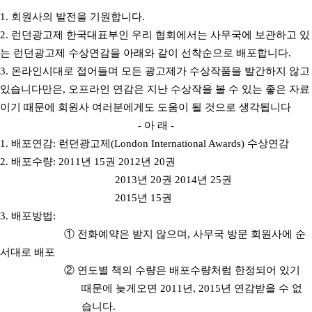
1.
회원사의 발전을 기원합니다
.
2.
런던광고제 한국대표부인 우리 협회에서는 사무국에 보관하고 있
는 런던광고제 수상연감을 아래와 같이 선착순으로 배포합니다
.
3.
온라인시대로 접어들며 모든 광고제가 수상작품을 발간하지 않고
있습니다만은
,
오프라인 연감은 지난 수상작을 볼 수 있는 좋은 자료
이기 때문에 회원사 여러분에게도 도움이 될 것으로 생각됩니다
-
아 래
-
1.
배포연감
:
런던광고제
(London International Awards)
수상연감
2.
배포수량
: 2011
년
15
권
2012
년
20
권
2013
년
20
권
2014
년
25
권
2015
년
15
권
3.
배포방법
:
①
전화예약은 받지 않으며
,
사무국 방문 회원사에 순
서대로 배포
②
연도별 책의 수량은 배포수량처럼 한정되어 있기
때문에 늦게오면
2011
년
, 2015
년 연감받을 수 없
습니다
.