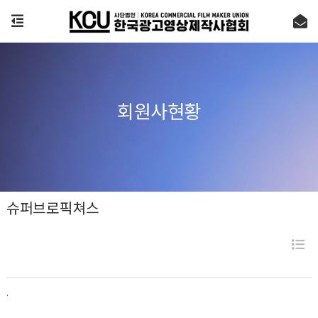
회원사현황
슈퍼브로픽쳐스
.