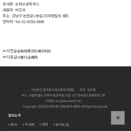
회사명
: 슈퍼브로픽쳐스
대표자
: 박진우
주소
: 강남구 논현로149길27(세정빌딩 4층)
연락처
: Tel. 02-6956-6888
이전글
슈퍼마켓크리에이티브
다음글
스튜디오메카
사단법인 한국광고영상제작사협회
회장 : 임지영
주소 : 서울특별시 송파구 올림픽로 35길 137 한국광고문화회관 7층
이메일 : kcu@koreacf.or.kr
Copyright 사단법인 한국광고영상제작사협회 All Rights Reserved.
협회소개
KCU
이사회
연혁
오시는 길