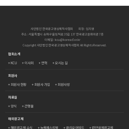
사단법인 한국광고영상제작사협회
회장 : 임지영
주소 : 서울특별시 송파구 올림픽로 35길 137 한국광고문화회관 7층
이메일 : kcu@koreacf.or.kr
Copyright 사단법인 한국광고영상제작사협회 All Rights Reserved.
협회소개
KCU
이사회
연혁
오시는 길
회원사
회원사 현황
회원사 가입
회원사방
자료실
양식
간행물
해외광고제
해외광고제 소식
뉴욕페스티벌
클리오어워드
런던국제광고제