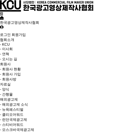
한국광고영상제작사협회
로그인
회원가입
협회소개
- KCU
- 이사회
- 연혁
- 오시는 길
회원사
- 회원사 현황
- 회원사 가입
- 회원사방
자료실
- 양식
- 간행물
해외광고제
- 해외광고제 소식
- 뉴욕페스티벌
- 클리오어워드
- 런던국제광고제
- 스티비어워드
- 모스크바국제광고제