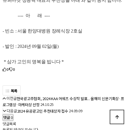
슈퍼마켓 정승혁 대표의 부친상을 아래 와 같이 공지 합니다.
---- 아 래 ----
- 빈소 : 서울 한양대병원 장례식장 2호실
- 발인 : 2024년 09월 02일(월)
* 삼가 고인의 명복을 빕니다 *
0
0
목록
이전글
한국광고주협회, 2024 KAA 어워즈 수상작 발표... 올해의 신문기획상·프
24.10.25
로그램상·마케터상 선정
다음글
24.09.09
2024 유공광고인 추천대상자 접수
댓글
0
댓글목록
등록된 댓글이 없습니다.