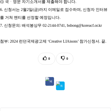
㉰
국
ㆍ
영문 자기소개서를 제출해야 합니다
.
6.
신청서는
2
월
2
일
(
금
)
까지 이메일로 접수하며
,
신청자 인터뷰
를 거쳐 멘티를 선정할 예정입니다
.
7.
신청문의
:
배석봉상무
02-2144-0741, bsbong@koreacf.or.kr
첨부
:
2024
런던국제광고제
‘Creative LIAisons’
참가신청서
.
끝
.
0
0