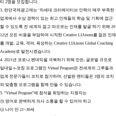
티
2
명을 모집합니다
.
3.
런던국제광고제는
‘
차세대 크리에이티브 인력이 매우 부족한
업계에서 수상 경력이 있는 최고 인재들의 학습 및 기회에 접근
할 수 있도록 전 세계의 젊고 떠오르는 인재를 발굴
’
하기 위해
20
12
년 모든 비용을 부담하며 시작한
Creative LIAisons
를 젊은 인재
를 개발
,
교육
,
격려
,
육성하는
Creative LIAisons Global Coaching
Academy
로 발전시켰습니다
.
4. 2021
년 코로나 펜데믹을 극복하기 위해 만든
,
글로벌 규모로
일대일
e-
코칭 프로그램인
Virtual Program
은 전세계의 그루들과
업계 전문가들이 코치로 참가하며
,
선발된 멘티들은
3
명의 코치
와 맞춤형 프로그램을 함께 만들 수 있습니다
.
5.
“Virtual Program”
에 참석을 희망하는 지원자는
㉮
영어로 완벽하게 의사 소통을 할 수 있어야 하고
㉯
나이 만
21~30
세