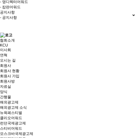
- 영디렉터어워드
- 캄판어워드
공지사항
- 공지사항
협회소개
KCU
이사회
연혁
오시는 길
회원사
회원사 현황
회원사 가입
회원사방
자료실
양식
간행물
해외광고제
해외광고제 소식
뉴욕페스티벌
클리오어워드
런던국제광고제
스티비어워드
모스크바국제광고제