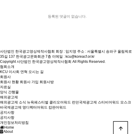
등록된 댓글이 없습니다.
사단법인 한국광고영상제작사협회
회장 : 임지영
주소 : 서울특별시 송파구 올림픽로
35길 137 한국광고문화회관 7층
이메일 : kcu@koreacf.or.kr
Copyright 사단법인 한국광고영상제작사협회 All Rights Reserved.
협회소개
KCU
이사회
연혁
오시는 길
회원사
회원사 현황
회원사 가입
회원사방
자료실
양식
간행물
해외광고제
해외광고제 소식
뉴욕페스티벌
클리오어워드
런던국제광고제
스티비어워드
모스크
바국제광고제
영디렉터어워드
캄판어워드
공지사항
공지사항
개인정보처리방침
Home
About