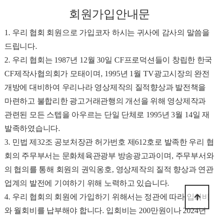
회원가입안내문
1.
우리 협회 회원으로 가입코자 하시는 귀사에 감사의 말씀을
드립니다
.
2.
우리 협회는
1987
년
12
월
30
일
CF
프로덕션들이 창립한 한국
CF
제작사협의회가 모태이며
, 1995
년
1
월
TV
광고시장의 완전
개방에 대비하여 우리나라 영상제작의 질적향상과 발전책을
마련하고 불합리한 광고거래관행의 개선을 위해 영상제작과
관련된 모든 스텝을 아우르는 단일 단체로
1995
년
3
월
14
일 재
발족하였습니다
.
3.
민법 제
32
조 공보처장관 허가번호 제
612
호로 발족한 우리 협
회의 주무부서는 문화체육관광부 방송광고과이며
,
주무부서와
의 협의를 통해 회원의 권익옹호
,
영상제작의 질적 향상과 연관
업계의 발전에 기여하기 위해 노력하고 있습니다
.
4.
우리 협회의 회원에 가입하기 위해서는 정관에 따라 입회비
와 월회비를 납부해야 합니다
.
입회비는
200
만원이나
2024
년