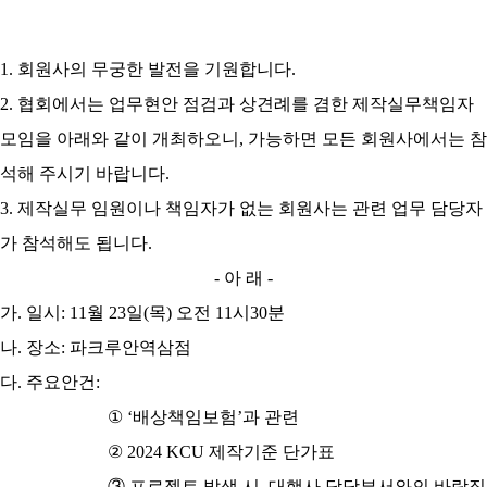
1.
회원사의 무궁한 발전을 기원합니다
.
2.
협회에서는 업무현안 점검과 상견례를 겸한 제작실무책임자
모임을 아래와 같이 개최하오니
,
가능하면 모든 회원사에서는 참
석해 주시기 바랍니다
.
3.
제작실무 임원이나 책임자가 없는 회원사는 관련 업무 담당자
가 참석해도 됩니다
.
-
아 래
-
가
.
일시
: 11
월
23
일
(
목
)
오전
11
시
30
분
나
.
장소
:
파크루안역삼점
다
.
주요안건
:
①
‘
배상책임보험
’
과 관련
②
2024 KCU
제작기준 단가표
③
프로젝트 발생 시
,
대행사 담당부서와의 바람직