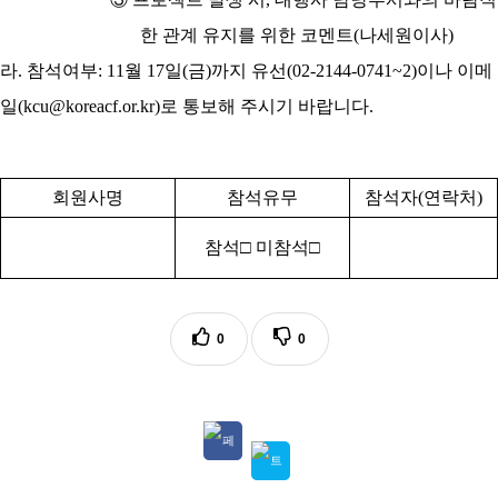
한 관계 유지를 위한 코멘트
(
나세원이사
)
라
.
참석여부
: 11
월
17
일
(
금
)
까지 유선
(02-2144-0741~2)
이나 이메
일
(kcu@koreacf.or.kr)
로 통보해 주시기 바랍니다
.
회원사명
참석유무
참석자
(
연락처
)
참석
□
미참석
□
0
0