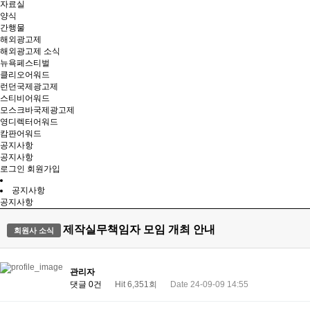
자료실
양식
간행물
해외광고제
해외광고제 소식
뉴욕페스티벌
클리오어워드
런던국제광고제
스티비어워드
모스크바국제광고제
영디렉터어워드
캄판어워드
공지사항
공지사항
로그인
회원가입
공지사항
공지사항
제작실무책임자 모임 개최 안내
회원사 소식
관리자
댓글 0건
Hit 6,351회
Date 24-09-09 14:55