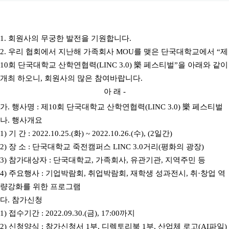
1.
회원사의 무궁한 발전을 기원합니다
.
2.
우리 협회에서 지난해 가족회사
MOU
를 맺은 단국대학교에서
“
제
10
회 단국대학교 산학연협력
(LINC 3.0)
樂
페스티벌
”
을 아래와 같이
개최 하오니
,
회원사의 많은 참여바랍니다
.
아 래
-
가
.
행사명
:
제
10
회 단국대학교 산학연협력
(LINC 3.0)
樂
페스티벌
나
.
행사개요
1)
기 간
: 2022.10.25.(
화
) ~ 2022.10.26.(
수
), (2
일간
)
2)
장 소
:
단국대학교 죽전캠퍼스
LINC 3.0
거리
(
평화의 광장
)
3)
참가대상자
:
단국대학교
,
가족회사
,
유관기관
,
지역주민 등
4)
주요행사
:
기업박람회
,
취업박람회
,
재학생 성과전시
,
취
·
창업 역
량강화를 위한 프로그램
다
.
참가신청
1)
접수기간
: 2022.09.30.(
금
), 17:00
까지
2)
신청양식
:
참가신청서
1
부
,
디렉토리북
1
부
,
산업체 로고
(AI
파일
)