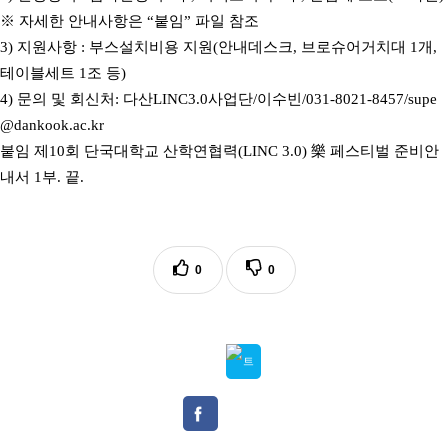
※
자세한 안내사항은
“
붙임
”
파일 참조
3)
지원사항
:
부스설치비용 지원
(
안내데스크
,
브로슈어거치대
1
개
,
테이블세트
1
조 등
)
4)
문의 및 회신처:
다산
LINC3.0
사업단
/
이수빈
/031-8021-8457/supe
@dankook.ac.kr
붙임 제
10
회 단국대학교 산학연협력
(LINC 3.0)
樂
페스티벌 준비안
내서
1
부
.
끝
.
0
0