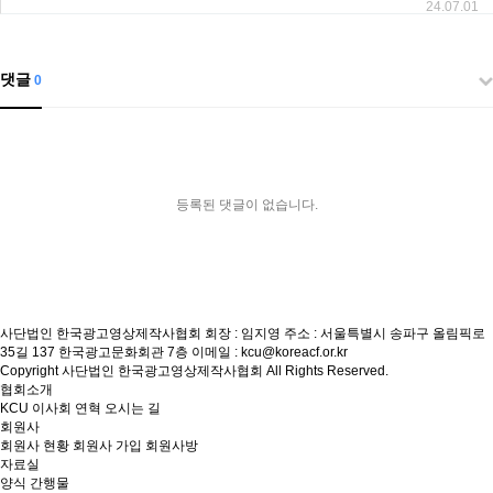
24.07.01
댓글
0
등록된 댓글이 없습니다.
사단법인 한국광고영상제작사협회
회장 : 임지영
주소 : 서울특별시 송파구 올림픽로
35길 137 한국광고문화회관 7층
이메일 : kcu@koreacf.or.kr
Copyright 사단법인 한국광고영상제작사협회 All Rights Reserved.
협회소개
KCU
이사회
연혁
오시는 길
회원사
회원사 현황
회원사 가입
회원사방
자료실
양식
간행물