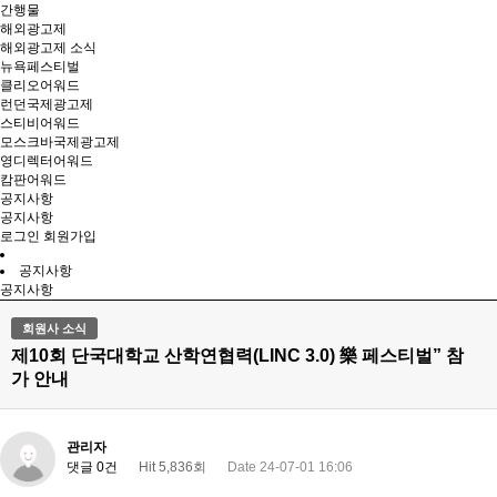
간행물
해외광고제
해외광고제 소식
뉴욕페스티벌
클리오어워드
런던국제광고제
스티비어워드
모스크바국제광고제
영디렉터어워드
캄판어워드
공지사항
공지사항
로그인
회원가입
공지사항
공지사항
회원사 소식
제10회 단국대학교 산학연협력(LINC 3.0) 樂 페스티벌” 참
가 안내
관리자
댓글 0건
Hit 5,836회
Date 24-07-01 16:06