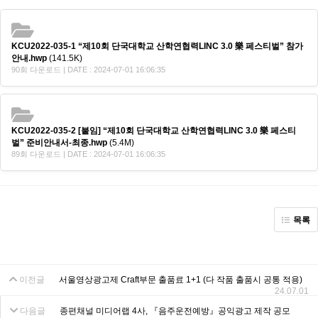
KCU2022-035-1 “제10회 단국대학교 산학연협력LINC 3.0 樂 페스티벌” 참가
안내.hwp
(141.5K)
90회 다운로드 | DATE : 2024-07-01 16:06:35
KCU2022-035-2 [붙임] “제10회 단국대학교 산학연협력LINC 3.0 樂 페스티
벌” 준비안내서-최종.hwp
(5.4M)
89회 다운로드 | DATE : 2024-07-01 16:06:35
목록
이전글
서울영상광고제 Craft부문 출품료 1+1 (다 작품 출품시 공통 적용)
24.07.01
다음글
종편채널 미디어랩 4사, 『음주운전예방』공익광고 제작 공모