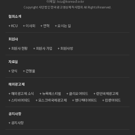
이메일 : kcu@koreacf.or.kr
Copyright 사단법인 한국광고영상제작사협회 All Rights Reserved.
협회소개
KCU
이사회
연혁
오시는 길
회원사
회원사 현황
회원사 가입
회원사방
자료실
양식
간행물
해외광고제
해외광고제 소식
뉴욕페스티벌
클리오어워드
런던국제광고제
스티비어워드
모스크바국제광고제
영디렉터어워드
캄판어워드
공지사항
공지사항