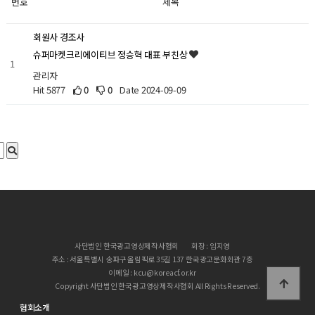
번호
제목
회원사 경조사
슈퍼마켓크리에이티브 정승혁 대표 부친상
1
관리자
Hit 5877
0
0
Date 2024-09-09
사단법인 한국광고영상제작사협회
회장 : 임지영
주소 : 서울특별시 송파구 올림픽로 35길 137 한국광고문화회관 7층
이메일 : kcu@koreacf.or.kr
Copyright 사단법인 한국광고영상제작사협회 All Rights Reserved.
협회소개