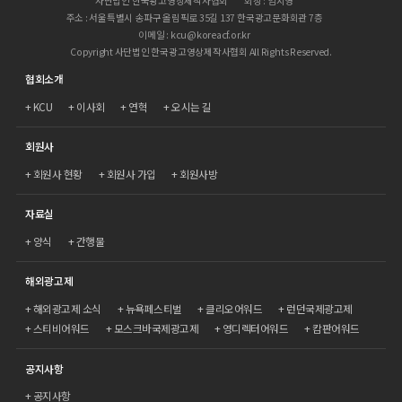
사단법인 한국광고영상제작사협회
회장 : 임지영
주소 : 서울특별시 송파구 올림픽로 35길 137 한국광고문화회관 7층
이메일 : kcu@koreacf.or.kr
Copyright 사단법인 한국광고영상제작사협회 All Rights Reserved.
협회소개
KCU
이사회
연혁
오시는 길
회원사
회원사 현황
회원사 가입
회원사방
자료실
양식
간행물
해외광고제
해외광고제 소식
뉴욕페스티벌
클리오어워드
런던국제광고제
스티비어워드
모스크바국제광고제
영디렉터어워드
캄판어워드
공지사항
공지사항